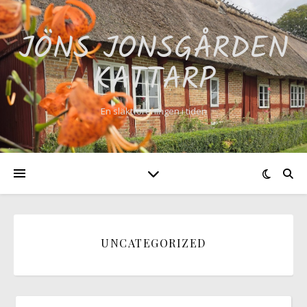
JÖNS JONSGÅRDEN
KATTARP
En släktföreningen i tiden
UNCATEGORIZED