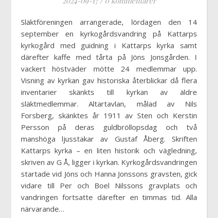
2024-09-17
/
0 kommentarer
Släktföreningen arrangerade, lördagen den 14
september en kyrkogårdsvandring på Kattarps
kyrkogård med guidning i Kattarps kyrka samt
därefter kaffe med tårta på Jöns Jonsgården. I
vackert höstväder mötte 24 medlemmar upp.
Visning av kyrkan gav historiska återblickar då flera
inventarier skänkts till kyrkan av äldre
släktmedlemmar. Altartavlan, målad av Nils
Forsberg, skänktes år 1911 av Sten och Kerstin
Persson på deras guldbröllopsdag och två
manshöga ljusstakar av Gustaf Åberg. Skriften
Kattarps kyrka – en liten historik och vägledning,
skriven av G Å, ligger i kyrkan. Kyrkogårdsvandringen
startade vid Jöns och Hanna Jonssons gravsten, gick
vidare till Per och Boel Nilssons gravplats och
vandringen fortsatte därefter en timmas tid. Alla
närvarande…