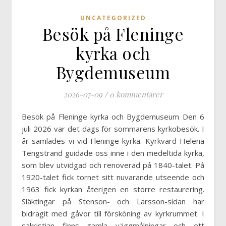
UNCATEGORIZED
Besök på Fleninge
kyrka och
Bygdemuseum
2026-07-09
/
0 kommentarer
Besök på Fleninge kyrka och Bygdemuseum Den 6
juli 2026 var det dags för sommarens kyrkobesök. I
år samlades vi vid Fleninge kyrka. Kyrkvärd Helena
Tengstrand guidade oss inne i den medeltida kyrka,
som blev utvidgad och renoverad på 1840-talet. På
1920-talet fick tornet sitt nuvarande utseende och
1963 fick kyrkan återigen en större restaurering.
Släktingar på Stenson- och Larsson-sidan har
bidragit med gåvor till försköning av kyrkrummet. I
sakristian finns gamla väggmålningar och ett