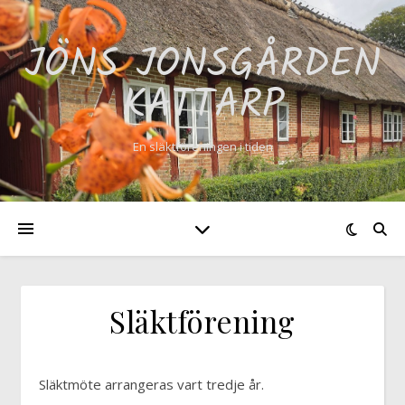
JÖNS JONSGÅRDEN
KATTARP
En släktföreningen i tiden
Släktförening
Släktmöte arrangeras vart tredje år.